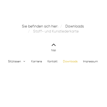
Sie befinden sich hier:
Downloads
Stoff- und Kunstlederkarte
top
Sitzkissen
Karriere
Kontakt
Downloads
Impressum
Datenschutz
© Copyright 2026 - Pending Manufaktur GmbH & Co.KG - Alle Rechte vorbehalten |
visits: 1503228
design by
WEBPROJAGGT.de