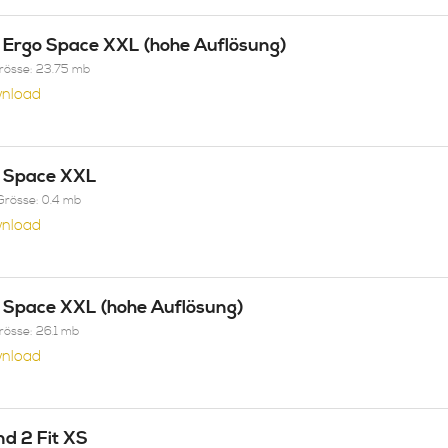
o Ergo Space XXL (hohe Auflösung)
Grösse: 23.75 mb
nload
o Space XXL
Grösse: 0.4 mb
nload
o Space XXL (hohe Auflösung)
Grösse: 26.1 mb
nload
nd 2 Fit XS