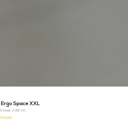
o Ergo Space XXL
Grösse: 0.38 mb
nload