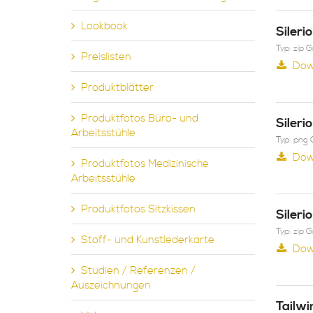
Lookbook
Sileri
Typ: zip 
Preislisten
Dow
Produktblätter
Produktfotos Büro- und
Sileri
Arbeitsstühle
Typ: png 
Dow
Produktfotos Medizinische
Arbeitsstühle
Produktfotos Sitzkissen
Sileri
Typ: zip 
Stoff- und Kunstlederkarte
Dow
Studien / Referenzen /
Auszeichnungen
Tailwi