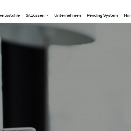
eitsstühle
Sitzkissen
Unternehmen
Pending System
Hän