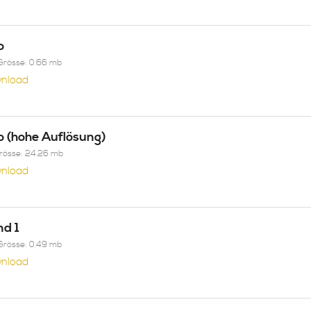
o
Grösse: 0.66 mb
nload
o (hohe Auflösung)
Grösse: 24.26 mb
nload
nd 1
Grösse: 0.49 mb
nload