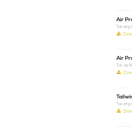
Air Pr
Typ: png 
Dow
Air Pr
Typ: zip 
Dow
Tailwi
Typ: png 
Dow