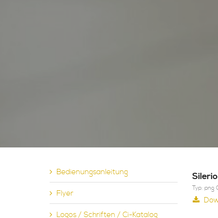
Bedienungsanleitung
Sileri
Typ: png 
Flyer
Dow
Logos / Schriften / Ci-Katalog