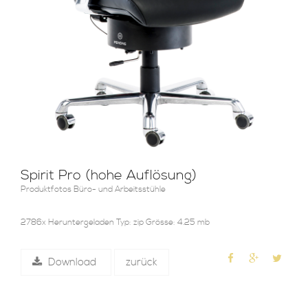
Spirit Pro (hohe Auflösung)
Produktfotos Büro- und Arbeitsstühle
2786x Heruntergeladen Typ: zip Grösse: 4.25 mb
Download
zurück