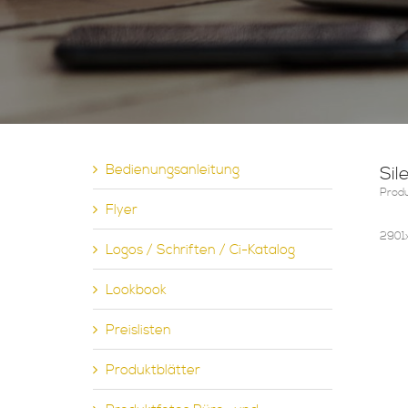
Bedienungsanleitung
Sil
Produ
Flyer
2901x
Logos / Schriften / Ci-Katalog
Lookbook
Preislisten
Produktblätter