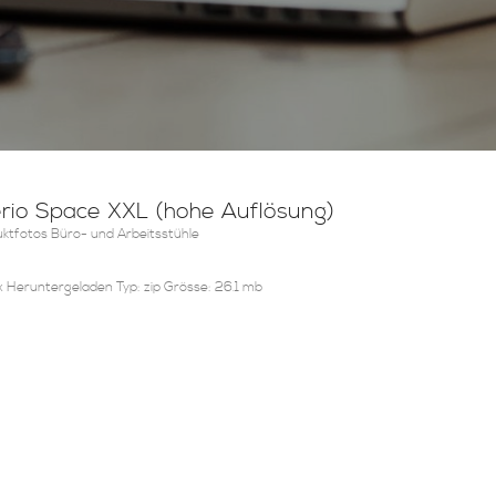
erio Space XXL (hohe Auflösung)
ktfotos Büro- und Arbeitsstühle
 Heruntergeladen Typ: zip Grösse: 26.1 mb