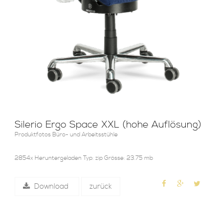
Silerio Ergo Space XXL (hohe Auflösung)
Produktfotos Büro- und Arbeitsstühle
2854x Heruntergeladen Typ: zip Grösse: 23.75 mb
Download
zurück