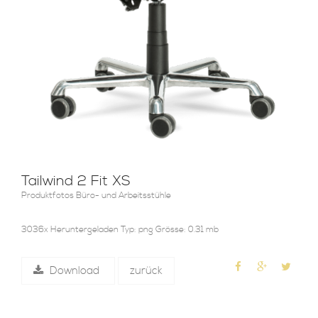
Tailwind 2 Fit XS
Produktfotos Büro- und Arbeitsstühle
3036x Heruntergeladen Typ: png Grösse: 0.31 mb
Download
zurück