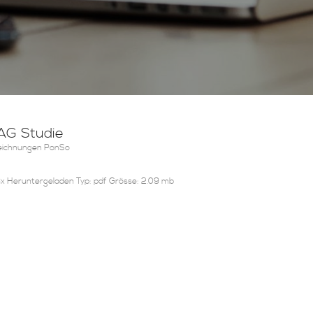
AG Studie
eichnungen PonSo
 Heruntergeladen Typ: pdf Grösse: 2.09 mb