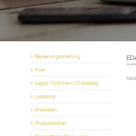
Bedienungsanleitung
ED
Ausz
Flyer
5828x
Logos / Schriften / Ci-Katalog
Lookbook
Preislisten
Produktblätter